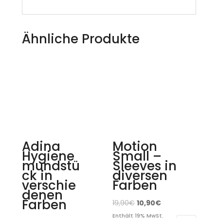
Ähnliche Produkte
Adina
Motion
Hygiene
Small –
mundstü
Sleeves in
ck in
diversen
verschie
Farben
denen
Farben
19,90
€
10,90
€
Enthält 19% MwSt.