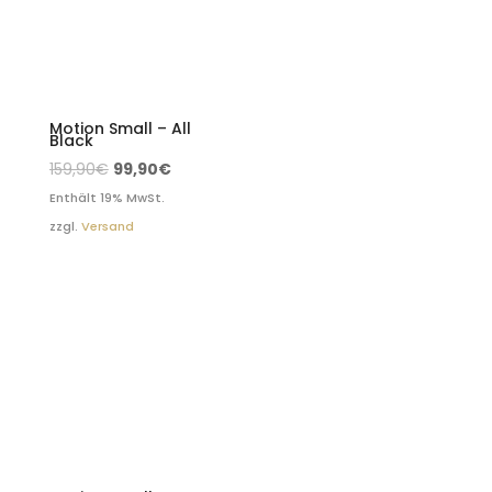
Motion Small – All
Black
159,90
€
99,90
€
Enthält 19% MwSt.
zzgl.
Versand